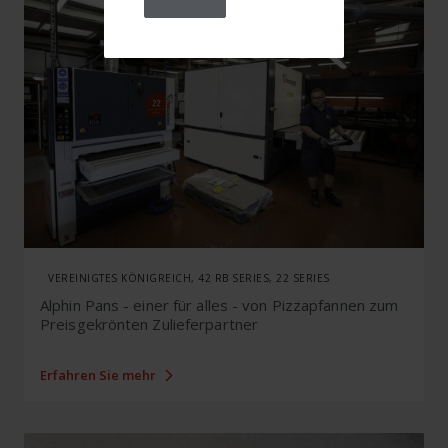
VEREINIGTES KÖNIGREICH, 42 RB SERIES, 22 SERIES
Alphin Pans - einer für alles - von Pizzapfannen zum
Preisgekrönten Zulieferpartner
Erfahren Sie mehr