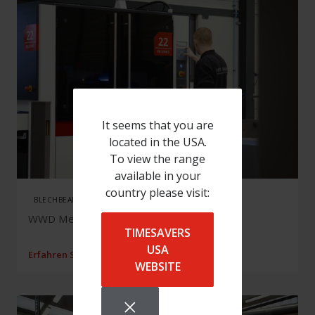
It seems that you are
located in the USA.
To view the range
available in your
country please visit:
BLECHBEARBEITER, 22 RB SERIES, NIEDERLANDE
WWD Metaal investiert sich aus der Krise
TIMESAVERS
USA
Erfahren Sie mehr
WEBSITE