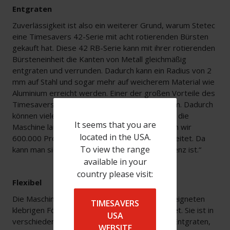
Entgraten
Zuverlässigkeit ist also ein weiterer Grund, warum Stetec
eine Timesavers 42-Serie mit acht rotierenden Bürsten
gekauft hat. Diese 42 RB-Serie kann mit ihrer rotierenden
Bürsteneinheit die Kanten von Metall gleichmäßig
entgraten und verrunden. Dadurch kann ein Radius von 2
mm auf Stahl und sogar mehr auf weicherem Material wie
Aluminium erreicht werden. Einer der großen Vorteile des
Timesavers ist sein breites Band von 1350 mm. Dadurch
können viele kleine Produkte gleichzeitig durch die
It seems that you are
Maschine laufen. Vriesema: „Letztes Jahr haben wir
located in the USA.
600.000 Produkte mit dem Timesavers bearbeitet. Da
To view the range
kann man sich vorstellen, wie wichtig die Effizienz ist.“
available in your
country please visit:
Flexibel
Die Maschine ist standardmäßig mit einem geeigneten
TIMESAVERS
klebrigen Förderband und Vakuum ausgestattet. Sie ist in
USA
verschiedenen Konfigurationen erhältlich, um Entgraten,
WEBSITE