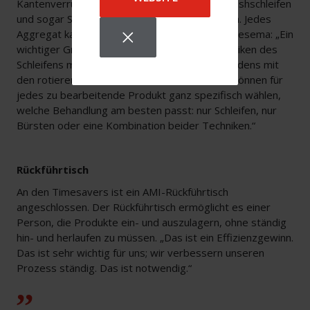
Kantenverrundung, Oxidschichtentfernung, Finishschleifen
und sogar Schlackenentfernung zu kombinieren. Jedes
Aggregat kann separat verwendet werden. Vriesema: „Ein
wichtiger Grund war die Möglichkeit, die Techniken des
Schleifens mit dem Schleifband und des Verrundens mit
den rotierenden Bürsten zu kombinieren. Wir können für
jedes zu bearbeitende Produkt ganz spezifisch wählen,
welche Behandlung am besten passt: nur Schleifen, nur
Bürsten oder eine Kombination beider Techniken.“
Rückführtisch
An den Timesavers ist ein AMI-Rückführtisch
angeschlossen. Der Rückführtisch ermöglicht es einer
Person, die Produkte ein- und auszulagern, ohne ständig
hin- und herlaufen zu müssen. „Das ist ein Effizienzgewinn.
Das ist sehr wichtig für uns; wir verbessern unseren
Prozess ständig. Das ist notwendig.“