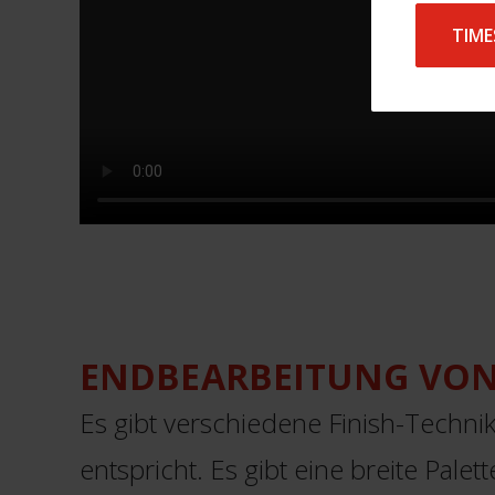
TIME
ENDBEARBEITUNG VO
Es gibt verschiedene Finish-Techni
entspricht. Es gibt eine breite Pale