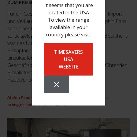
ZUM PREISGEKRÖNTEN ZULIEFERPARTNER
It seems that you are
located in the USA.
Für ein Geschäft, das in einer Garage mit dem Import
To view the range
und Verkauf von Pizzapfannen begann, hat Alphin Pans
available in your
seit seiner Gründung 1989 einen langen Weg
country please visit:
zurückgelegt. In den ersten 20 Jahren seines Bestehens
war das Unternehmen sehr zufrieden damit,
Pizzapfannen und entsprechendes Zubehör
TIMESAVERS
einzukaufen und zu verkaufen, solide
USA
Geschäftsbeziehungen aufzubauen und den führenden
WEBSITE
Pizzalieferanten Grossbritannien zu seinen
Hauptkunden zu zählen.
Alphin Pans - Einer für Alles - von Pizzapfannen zum
preisgekrönten Zulieferpartner