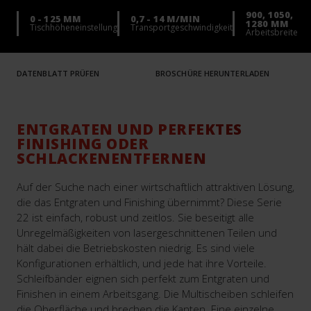
900, 1050,
0 - 125 MM
0,7 - 14 M/MIN
1280 MM
Tischhöheneinstellung
Transportgeschwindigkeit
Arbeitsbreite
DATENBLATT PRÜFEN
BROSCHÜRE HERUNTERLADEN
ENTGRATEN UND PERFEKTES
FINISHING ODER
SCHLACKENENTFERNEN
Auf der Suche nach einer wirtschaftlich attraktiven Lösung,
die das Entgraten und Finishing übernimmt? Diese Serie
22 ist einfach, robust und zeitlos. Sie beseitigt alle
Unregelmäßigkeiten von lasergeschnittenen Teilen und
hält dabei die Betriebskosten niedrig. Es sind viele
Konfigurationen erhältlich, und jede hat ihre Vorteile.
Schleifbänder eignen sich perfekt zum Entgraten und
Finishen in einem Arbeitsgang. Die Multischeiben schleifen
die Oberfläche und brechen die Kanten. Eine einzelne