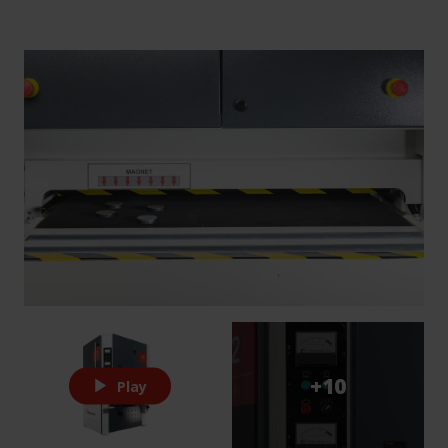
+10
Play