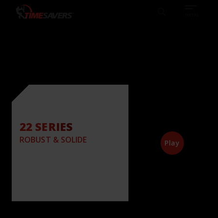
Sear
REFERENZEN
WISSENSDATENBANK
DEUTSCH
TIMESAVERS
Search
menu
22 SERIES
ROBUST & SOLIDE
Play