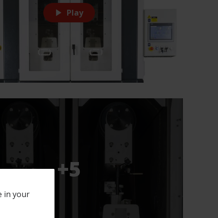
Play
+5
e in your