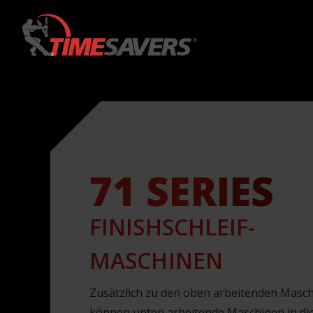
Keyword
71 SERIES
FINISHSCHLEIF­
MASCHINEN
Zusätzlich zu den oben arbeitenden Masc
können unten arbeitende Maschinen in di