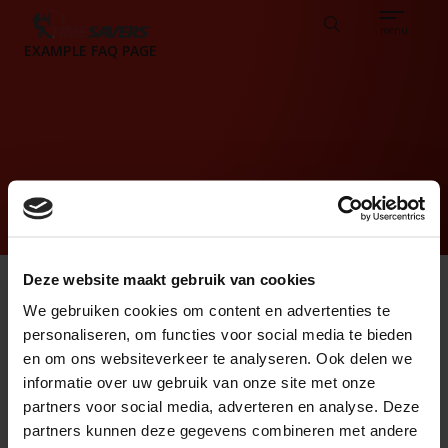
Sear
CAREERS
ABOUT
ENGLISH
TESTIMONIALS
BASE
Search
menu
EXAMPLE FAQ PAGE
Deze website maakt gebruik van cookies
It seems that you are
We gebruiken cookies om content en advertenties te
located in the USA.
EXAMPLE FAQ QUESTION
personaliseren, om functies voor social media te bieden
+
To view the range
en om ons websiteverkeer te analyseren. Ook delen we
available in your
informatie over uw gebruik van onze site met onze
EXAMPLE FAQ QUESTION
+
country please visit:
partners voor social media, adverteren en analyse. Deze
partners kunnen deze gegevens combineren met andere