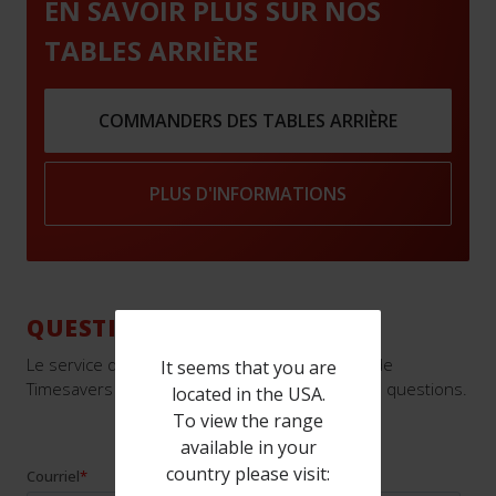
EN SAVOIR PLUS SUR NOS
TABLES ARRIÈRE
COMMANDERS DES TABLES ARRIÈRE
PLUS D'INFORMATIONS
QUESTIONS?
Le service de pièces détachées expérimenté de
It seems that you are
Timesavers est toujours prêt à répondre à vos questions.
located in the USA.
To view the range
available in your
country please visit: