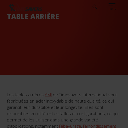
Sear
DE
FRANÇAIS
DE CLIENTS
CONNAISSANCES
Search
TIMESAVERS
menu
TABLE ARRIÈRE
Les tables arrières
AMI
de Timesavers International sont
fabriquées en acier inoxydable de haute qualité, ce qui
garantit leur durabilité et leur longévité. Elles sont
disponibles en différentes tailles et configurations, ce qui
permet de les utiliser dans une grande variété
d’applications, notamment
l’ébavurage
,
l’arrondissement