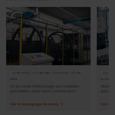
42 RB SERIES, LES PAYS-BAS, SOLUTIONS CLÉS EN
SOLUTIO
MAIN
ALLEMAG
Un procede d'ébavurage aux multiples
Machine
possibilites chez Steel Constructions
pièces 
Voir le témoignage de clients
Voir le 