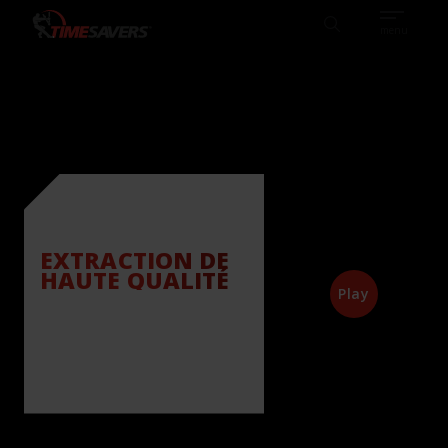
Sear
DE
FRANÇAIS
DE CLIENTS
CONNAISSANCES
Search
TIMESAVERS
menu
EXTRACTION DE
HAUTE QUALITÉ
Play