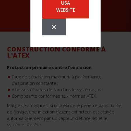
USA
WEBSITE
CONSTRUCTION CONFORME À
L'ATEX
Protection primaire contre l’explosion
Taux de séparation maximum à performance
d’aspiration constante ;
Vitesses élevées de l’air dans le système ; et
Composants conformes aux normes ATEX.
Malgré ces mesures, si une étincelle pénètre dans l’unité
de filtrage, une injection d’agent extincteur est activée
automatiquement par un capteur d’étincelles et le
système s’arrête.