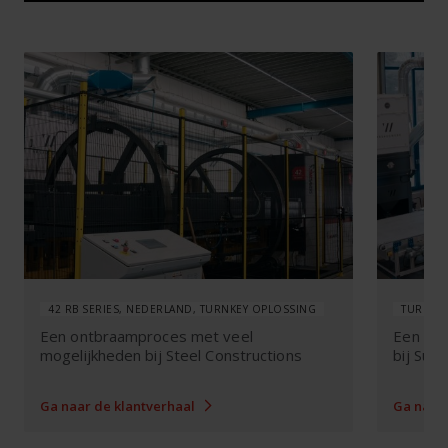
42 RB SERIES, NEDERLAND, TURNKEY OPLOSSING
TURNKEY
Een ontbraamproces met veel
Een ont
mogelijkheden bij Steel Constructions
bij Suer
Ga naar de klantverhaal
Ga naar