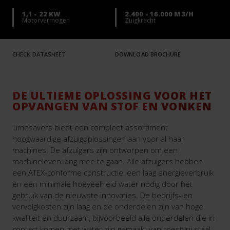
1,1 - 22 KW
2.400 - 16.000 M3/H
Motorvermogen
Zuigkracht
CHECK DATASHEET
DOWNLOAD BROCHURE
DE ULTIEME OPLOSSING VOOR HET
OPVANGEN VAN STOF EN VONKEN
Timesavers biedt een compleet assortiment
hoogwaardige afzuigoplossingen aan voor al haar
machines. De afzuigers zijn ontworpen om een
machineleven lang mee te gaan. Alle afzuigers hebben
een ATEX-conforme constructie, een laag energieverbruik
en een minimale hoeveelheid water nodig door het
gebruik van de nieuwste innovaties. De bedrijfs- en
vervolgkosten zijn laag en de onderdelen zijn van hoge
kwaliteit en duurzaam, bijvoorbeeld alle onderdelen die in
contact komen met water zijn gemaakt van roestvrij staal.