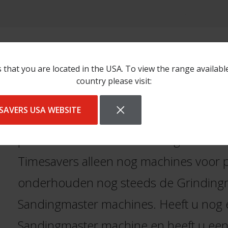
 that you are located in the USA. To view the range availabl
country please visit:
Timesavers was vroeger bekend als he
SAVERS USA WEBSITE
producent van metaalbewerkingsmachi
producent van houtbewerkingsmachin
Timesavers alleen nog machines voor p
onderhouden nog steeds de Grinding
Sandingmaster machines. Heeft u nog 
Sandingmaster machine en heeft u een