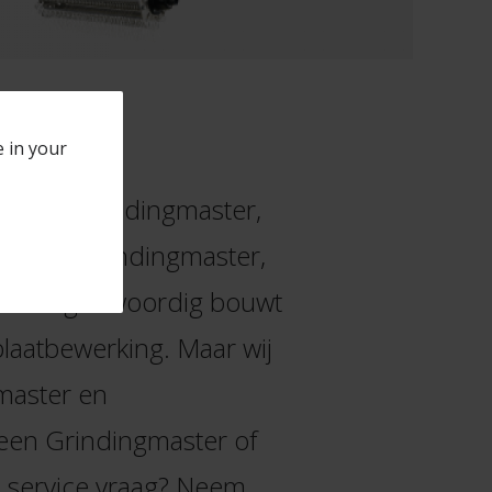
e in your
t merk Grindingmaster,
nes en Sandingmaster,
es. Tegenwoordig bouwt
laatbewerking. Maar wij
master en
een Grindingmaster of
 service vraag? Neem