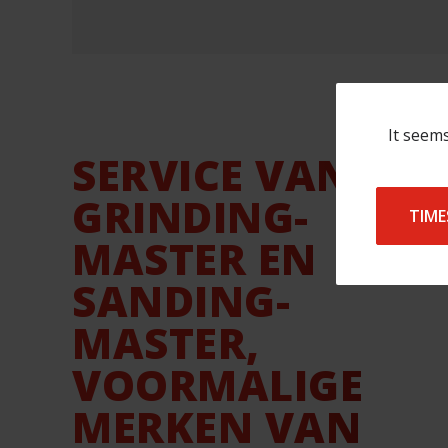
It seems
SERVICE VAN
GRINDING-
TIME
MASTER EN
SANDING-
MASTER,
VOORMALIGE
MERKEN VAN