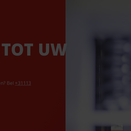
 TOT UW
en? Bel
+31113