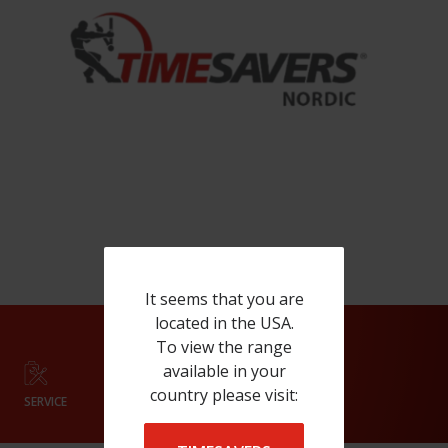
It seems that you are
located in the USA.
To view the range
available in your
country please visit:
SERVICE
SHOWROOM