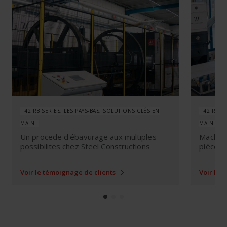
offers
service"}]
42 RB SERIES, LES PAYS-BAS, SOLUTIONS CLÉS EN
42 RB S
MAIN
MAIN
Un procede d'ébavurage aux multiples
Machine
possibilites chez Steel Constructions
pièces 
Voir le témoignage de clients
Voir le 