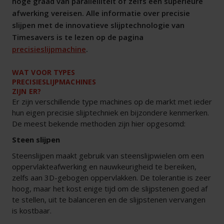
hoge graad van parallelliteit of zelfs een superieure
afwerking vereisen. Alle informatie over precisie
slijpen met de innovatieve slijptechnologie van
Timesavers is te lezen op de pagina
precisieslijpmachine
.
WAT VOOR TYPES
PRECISIESLIJPMACHINES
ZIJN ER?
Er zijn verschillende type machines op de markt met ieder
hun eigen precisie slijptechniek en bijzondere kenmerken.
De meest bekende methoden zijn hier opgesomd:
Steen slijpen
Steenslijpen maakt gebruik van steenslijpwielen om een
oppervlakteafwerking en nauwkeurigheid te bereiken,
zelfs aan 3D-gebogen oppervlakken. De tolerantie is zeer
hoog, maar het kost enige tijd om de slijpstenen goed af
te stellen, uit te balanceren en de slijpstenen vervangen
is kostbaar.