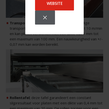
WEBSITE
Transportband
; deze olie- en hittebestendige
transportband heeft een snelheid van 0,1 tot 10 m/min
en kan platen verwerken met een dikte van 1 mm tot
een maximum van 100 mm. Een nauwkeurigheid van +/-
0,07 mm kan worden bereikt.
Rollentafel
; deze tafel garandeert een constant
slijpresultaat voor platen met een dikte van 0,4 mm tot
een maximum van 20 mm. De rollen zorgen voor een