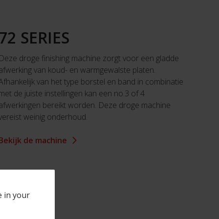
72 SERIES
Deze droge finishing machine zorgt voor een gladde
afwerking van koud- en warmgewalste platen.
Afhankelijk van het type borstel en band in combinatie
met de juiste instellingen kan een no.3 of 4
afwerkingen bereikt worden. Deze droge machine
vereist weinig onderhoud.
Bekijk de machine
e in your