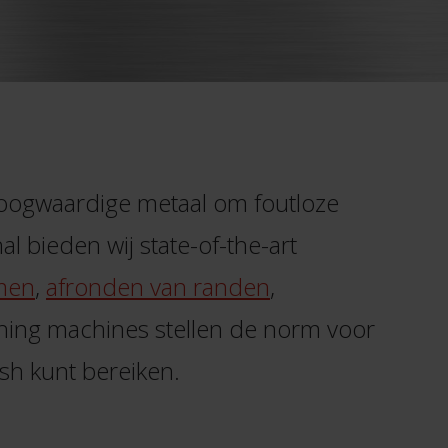
t hoogwaardige metaal om foutloze
l bieden wij state-of-the-art
men
,
afronden van randen
,
hing machines stellen de norm voor
ish kunt bereiken.