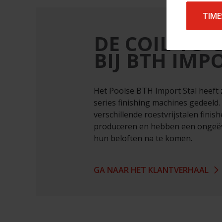
TIME
DE COIL-TO-C
BIJ BTH IMP
Het Poolse BTH Import Stal heeft 
series finishing machines gedeeld. 
verschillende roestvrijstalen finish
produceren en hebben een ongeëve
hun beloften na te komen.
GA NAAR HET KLANTVERHAAL