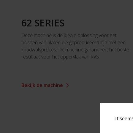
62 SERIES
Deze machine is de ideale oplossing voor het
finishen van platen die geproduceerd zijn met een
koudwalsproces. De machine garandeert het beste
resultaat voor het oppervlak van RVS
Bekijk de machine
It seems