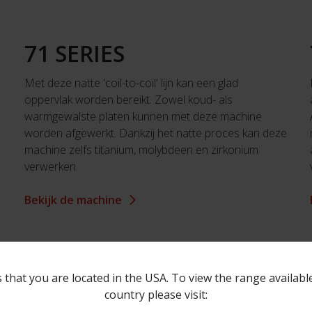
71 SERIES
Met deze natte 'coil-to-coil' lijn kan een glad
oppervlak worden bereikt. Zowel koud- als
warmgewalste platen kunnen met deze machine
worden afgewerkt. Dankzij het natte proces kan deze
machine zelfs titanium, molybdeen en zirkonium
verwerken
Bekijk de machine
 that you are located in the USA. To view the range availabl
country please visit: