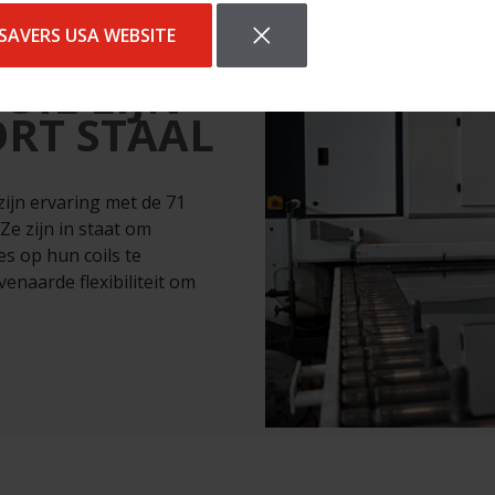
SAVERS USA WEBSITE
OIL LIJN
ORT STAAL
zijn ervaring met de 71
Ze zijn in staat om
es op hun coils te
naarde flexibiliteit om