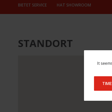
BIETET SERVICE
HAT SHOWROOM
STANDORT
[{"name":"CIPR
It seems
France","location":
{"lat":47.6313306,"lng":6.8656637},"address_line_1"
de
la
TIME
Paix
3","address_line_2":"90
000
Belfort","phone":"+33384540563","email":"philippe