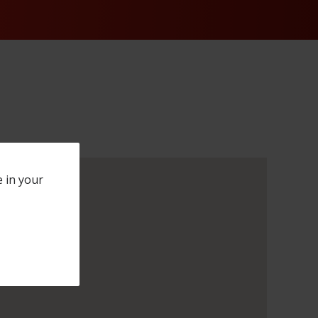
e in your
m":false,"headquarter":null,"service":null,"showroom_text":