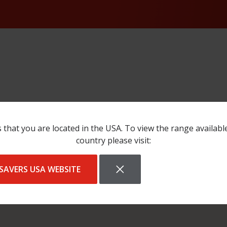
 that you are located in the USA. To view the range availabl
country please visit:
:"Rue
SAVERS USA WEBSITE
routhier@wanadoo.fr","website":"http:\/\/cipr.eu\/","showroo