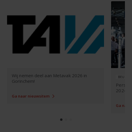
dealer
is
a
headquarter","service_text":"This
dealer
offers
service"}]
Wij nemen deel aan Metavak 2026 in
BEURZE
Gorinchem!
Persber
2024
Ga naar nieuwsitem
Ga naar