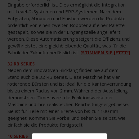
Eingabe erforderlich ist. Dies ermöglicht die Integration
mit Level-2-Systemen und ERP-Systemen. Nach dem
Entgraten, Abrunden und Finishen werden die Produkte
ordentlich von einen zweiten Roboter auf einer Palette
gestapelt, so wie sie in der Eingangszelle angeliefert
werden. Diese Automatisierung steigert die Effizienz und
gewährleistet eine gleichbleibende Qualität, was für die
Fabrik der Zukunft unerlässlich ist.
[STIMMEN SIE JETZT!]
32 RB SERIES
Neben dem innovativen Blickfang finden Sie auf dem
Stand auch die 32 RB series. Diese Maschine hat vier
rotierende Bürsten und ist ideal für die Kantenverrundung
bis zu einem Radius von 2 mm. Während der Ausstellung
demonstriert Timesavers die Funktionsweise der
Maschine und ihre realistischen Bearbeitungsergebnisse.
Sie ist für Teile mit einer Breite von bis zu 1100 mm
geeignet. Kommen Sie vorbei und sehen Sie selbst, wie
einfach sie die Produkte fertigstellt.
10 SERIES