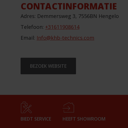
CONTACTINFORMATIE
Adres: Demmersweg 3, 7556BN Hengelo
Telefoon:
+31611908614
Email:
Info@khb-technics.com
BEZOEK WEBSITE
BIEDT SERVICE
HEEFT SHOWROOM