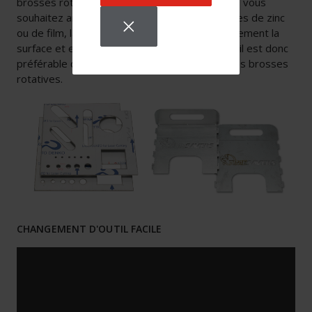
brosses rotatives pour vos produits, mais que vous
souhaitez arrondir les bords de pièces revêtues de zinc
ou de film, la bande abrasive poncerait normalement la
surface et enlèverait le revêtement ou le film, il est donc
préférable d’activer dans ce cas uniquement les brosses
rotatives.
CHANGEMENT D'OUTIL FACILE