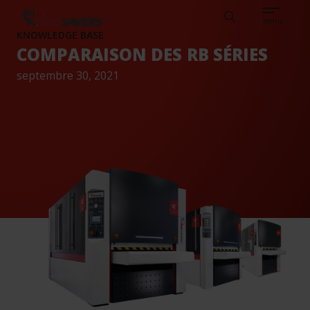
Sear
DE
FRANÇAIS
DE CLIENTS
CONNAISSANCES
Search
TIMESAVERS
menu
KNOWLEDGE BASE
COMPARAISON DES RB SÉRIES
septembre 30, 2021