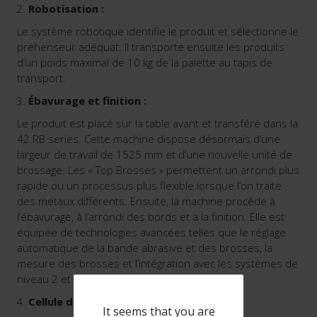
Robotisation :
Le système robotique identifie le produit et sélectionne le
préhenseur adéquat. Il transporte ensuite les produits
d’un poids maximal de 10 kg de la palette au tapis de
transport.
Ébavurage et finition :
Le produit est placé sur la table avant et transféré dans la
42 RB series. Cette machine dispose désormais d’une
largeur de travail de 1525 mm et d’une nouvelle unité de
brossage. Les « Top Brosses » permettent un arrondi plus
rapide ou un processus plus flexible lorsque l’on traite
des métaux différents. Ensuite, la machine procède à
l’ébavurage, à l’arrondi des bords et à la finition. Elle est
équipée de technologies avancées telles que le réglage
automatique de la bande abrasive et des brosses, la
mesure des brosses et l’intégration avec les systèmes de
niveau 2 et les systèmes ERP.
Cellule de sortie et scannage :
It seems that you are