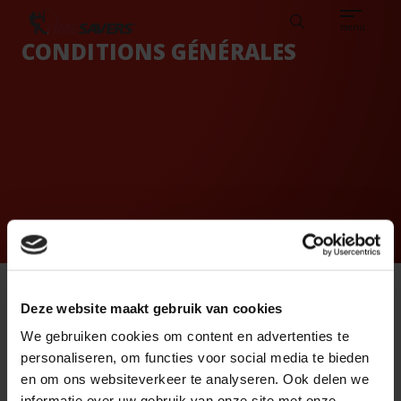
Sear
DE
FRANÇAIS
DE CLIENTS
CONNAISSANCES
Search
TIMESAVERS
menu
CONDITIONS GÉNÉRALES
Deze website maakt gebruik van cookies
Toutes les offres et contrats de fourniture de biens par
It seems that you are
We gebruiken cookies om content en advertenties te
nos soins en dehors des Pays-Bas sont régis par les
located in the USA.
personaliseren, om functies voor social media te bieden
Conditions Générales Orgalime pour la fourniture de
To view the range
en om ons websiteverkeer te analyseren. Ook delen we
produits mécaniques, électriques et électroniques (S
available in your
informatie over uw gebruik van onze site met onze