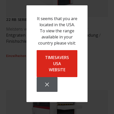
It seems that you are
22 RB SERIES
located in the USA.
Meistens von unseren Kunden verwendet für:
To view the range
Entgraten
/
Kantenbrechen
/
Kantenverrundung
/
available in your
Finishschleifen
/
Oxidschichtentfernung
country please visit:
Einzelheiten
TIMESAVERS
USA
WEBSITE