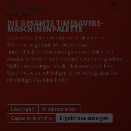
Sear
REFERENZEN
WISSENSDATENBANK
DEUTSCH
TIMESAVERS
Search
menu
MASCHINEN
DIE GESAMTE TIMESAVERS-
MASCHINENPALETTE
Unsere Maschinen werden mit Blick auf Ihre
Bedürfnisse gebaut. Wir wissen, dass
unterschiedliche Anwendungen unterschiedliche
Ansätze erfordern, und niemand bietet eine größere
Vielfalt an Lösungen an als Timesavers. Um Ihre
Bedürfnisse zu befriedigen, ist es wichtig, dass Sie
die richtige Maschine finden.
Lösungen
Arbeitsbreiten
Capacity in shifts
Ergebnisse anzeigen