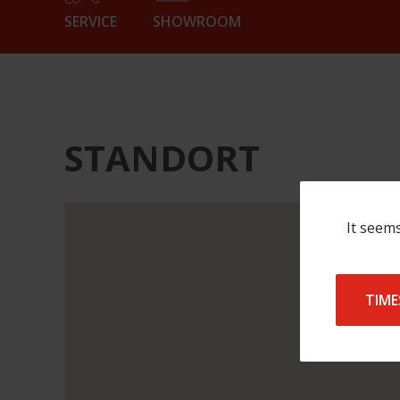
SERVICE
SHOWROOM
STANDORT
[{"name":"Waldec
It seems
Eesti
O\u00dc","location":
{"lat":59.39941409999999,"lng":24.8268763},"addre
tee
TIME
2\/4","address_line_2":"75312
Peetri","phone":"+372
51920994","email":"eesti@waldecgroup.com","websi
H\u00e4ndler