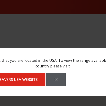
 that you are located in the USA. To view the range availabl
country please visit:
ss_line_1":"L\u00e4ike
SAVERS USA WEBSITE
te":"https:\/\/waldecgroup.com\/","showroom":false,"headqua