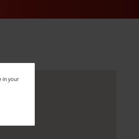
e in your
rter":false,"service":true,"showroom_text":"Dieser