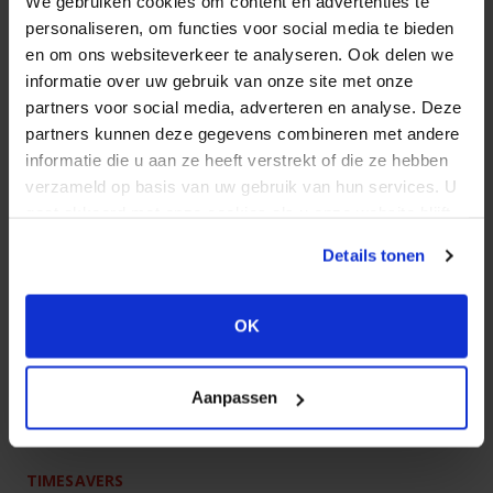
It seems that you are
We gebruiken cookies om content en advertenties te
reizen de hele wereld over om ondersteuning te bieden
located in the USA.
personaliseren, om functies voor social media te bieden
aan de bedrijven die nog met de Grindingmaster werken.
To view the range
en om ons websiteverkeer te analyseren. Ook delen we
available in your
informatie over uw gebruik van onze site met onze
TIMESAVERS 62 SERIES
Op de onderstaande foto is de Timesavers 62 series,
country please visit:
partners voor social media, adverteren en analyse. Deze
een finishmachine voor metaal, te zien. De Timesavers
partners kunnen deze gegevens combineren met andere
kleuren warden hier al gebruikt, maar “Timesavers by
informatie die u aan ze heeft verstrekt of die ze hebben
TIMESAVERS
Grindingmaster” werd nog wel vermeld.
verzameld op basis van uw gebruik van hun services. U
USA
gaat akkoord met onze cookies als u onze website blijft
WEBSITE
gebruiken.
Details tonen
OK
Aanpassen
TIMESAVERS