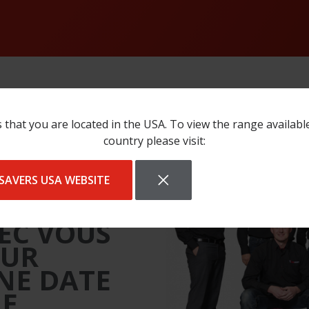
 that you are located in the USA. To view the range availabl
country please visit:
SAVERS USA WEBSITE
DRONS
EC VOUS
OUR
NE DATE
E.