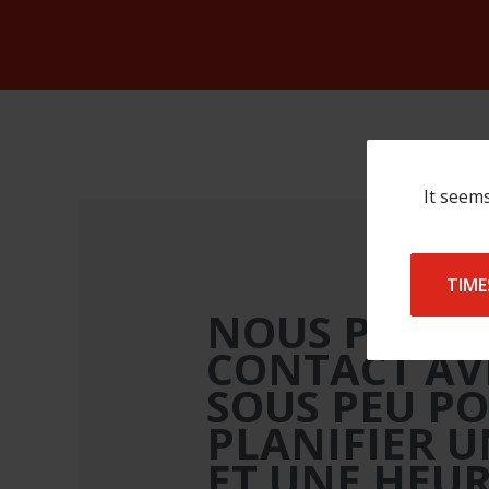
It seems
TIME
NOUS PREN
CONTACT AV
SOUS PEU P
PLANIFIER U
ET UNE HEUR