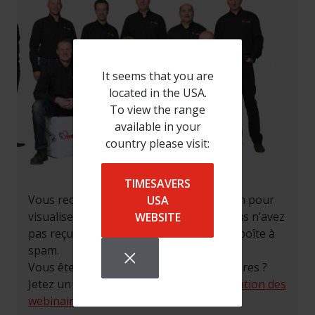
It seems that you are
located in the USA.
To view the range
available in your
country please visit:
TIMESAVERS
Vous recevrez un e-mail contenant le lien pour
USA
visualiser le reconding du webinaire. Vous n’avez
WEBSITE
pas reçu l’e-mail ? Veuillez vérifier votre boîte à
spam.
Vous êtes intéressé par d’autres webinaires ?
Jetez un coup d’œil à
la page de présentation des
webinaires
.