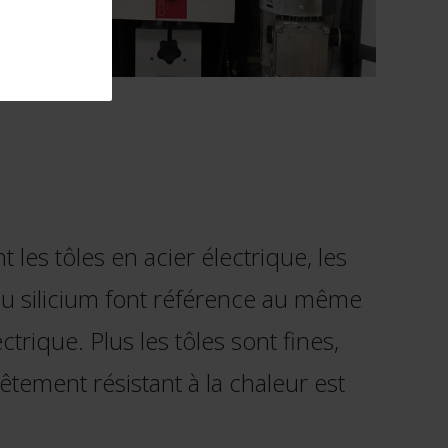
les tôles en acier électrique, les
er au silicium font référence au même
trique. Plus les tôles sont fines,
tement résistant à la chaleur est