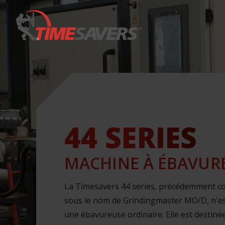
Keyword
44 SERIES
MACHINE À ÉBAVUR
La Timesavers 44 series, précédemment c
sous le nom de Grindingmaster MO/D, n'es
une ébavureuse ordinaire. Elle est destiné