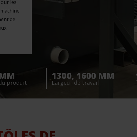
pour les
a machine
ment de
eux
2 MM
1300, 1600 MM
du produit
Largeur de travail
TÔLES DE