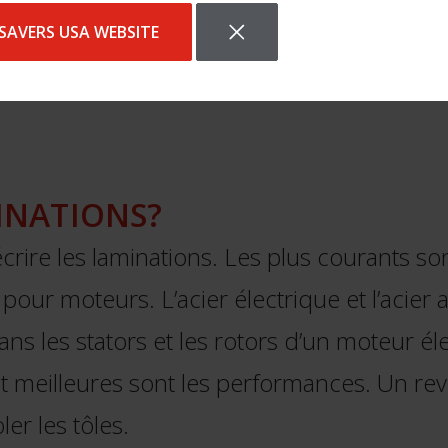
SAVERS USA WEBSITE
MINATIONS?
ire les laminations. Les plus courants sont 
es pour moteurs. L’acier électrique et l’aci
s les stators et les rotors d’un moteur élec
t meilleures sont les performances. Un revê
er les tôles.