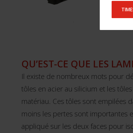
TIME
QU’EST-CE QUE LES LA
Il existe de nombreux mots pour décr
tôles en acier au silicium et les tôl
matériau. Ces tôles sont empilées dan
moins les pertes sont importantes e
appliqué sur les deux faces pour isol