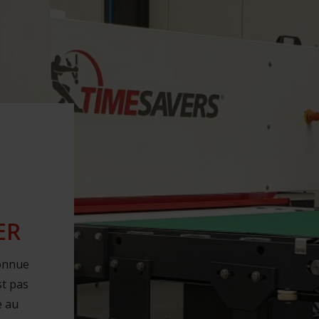
ER
onnue
t pas
e au