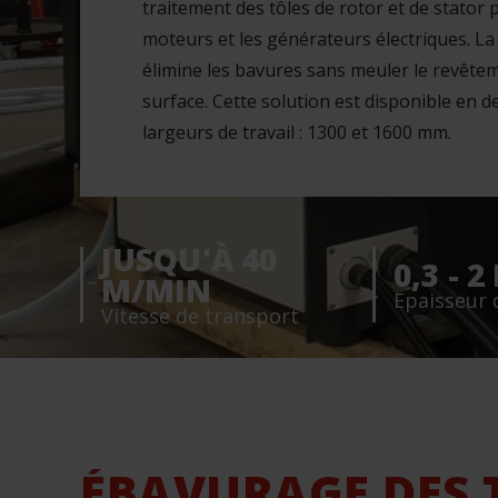
traitement des tôles de rotor et de stator 
moteurs et les générateurs électriques. L
élimine les bavures sans meuler le revête
surface. Cette solution est disponible en d
largeurs de travail : 1300 et 1600 mm.
JUSQU'À 40
0,3 - 
M/MIN
Epaisseur 
Vitesse de transport
ÉBAVURAGE DES 