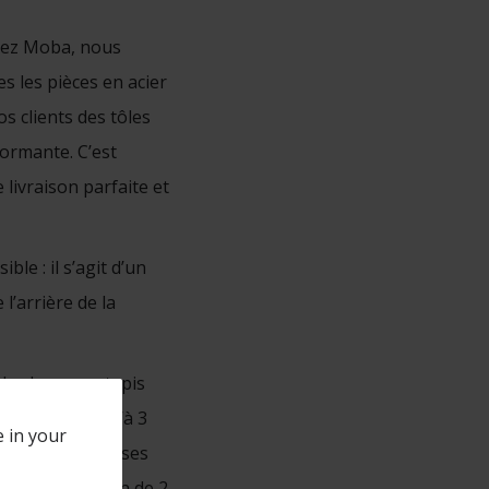
Chez Moba, nous
 les pièces en acier
s clients des tôles
ormante. C’est
livraison parfaite et
le : il s’agit d’un
l’arrière de la
dard avec un tapis
ntaires, jusqu’à 3
e in your
s avec huit brosses
btenir un rayon de 2