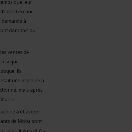
temps que leur
 d’abord eu une
ns demandé à
s ont donc mis au
 des ventes de
ainsi que
poque, ils
 était une machine à
nctionné, mais après
leur. »
machine à ébavurer,
igeants de Moba sont
 leurs lèvres et j’ai