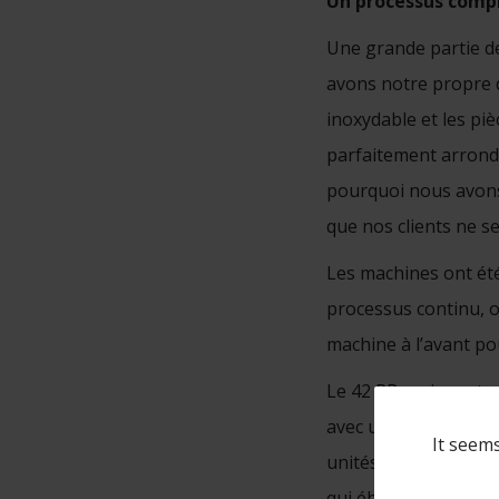
Un processus comp
Une grande partie de
avons notre propre 
inoxydable et les piè
parfaitement arrondi
pourquoi nous avons 
que nos clients ne s
Les machines ont été 
processus continu, où
machine à l’avant po
Le 42 RB series est 
avec une bonne adhé
It seems
unités de bande ou b
qui ébavurent et arr