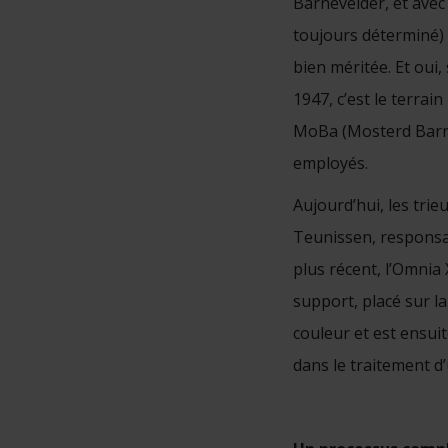
Barnevelder, et ave
toujours déterminé) e
bien méritée. Et oui
1947, c’est le terrai
MoBa (Mosterd Barnev
employés.
Aujourd’hui, les tri
Teunissen, responsabl
plus récent, l’Omnia 
support, placé sur la
couleur et est ensui
dans le traitement d