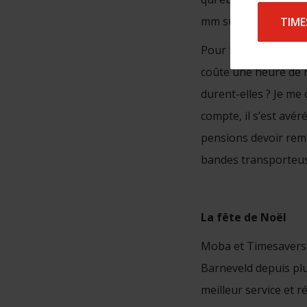
mm sur l’acier doux 
TIME
Pour Moba, la durée 
coûte une heure de m
durent-elles ? Je me
compte, il s’est avér
pensions devoir remp
bandes transporteus
La fête de Noël
Moba et Timesavers e
Barneveld depuis plus
meilleur service et 