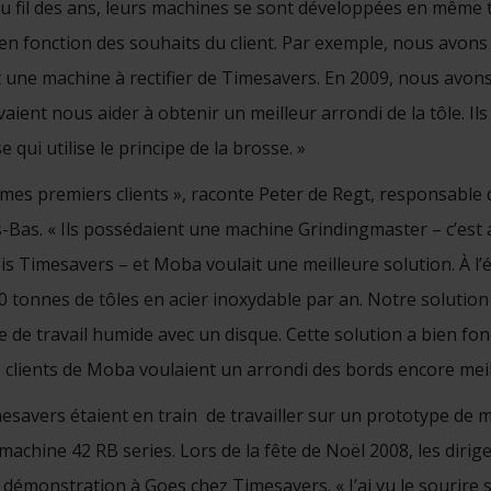
u fil des ans, leurs machines se sont développées en même 
en fonction des souhaits du client. Par exemple, nous avons
t une machine à rectifier de Timesavers. En 2009, nous avo
aient nous aider à obtenir un meilleur arrondi de la tôle. Il
qui utilise le principe de la brosse. »
 mes premiers clients », raconte Peter de Regt, responsable
Bas. « Ils possédaient une machine Grindingmaster – c’est 
is Timesavers – et Moba voulait une meilleure solution. À l’é
0 tonnes de tôles en acier inoxydable par an. Notre solution
 de travail humide avec un disque. Cette solution a bien fo
 clients de Moba voulaient un arrondi des bords encore meil
esavers étaient en train de travailler sur un prototype de 
 machine 42 RB series. Lors de la fête de Noël 2008, les dir
démonstration à Goes chez Timesavers. « J’ai vu le sourire sur