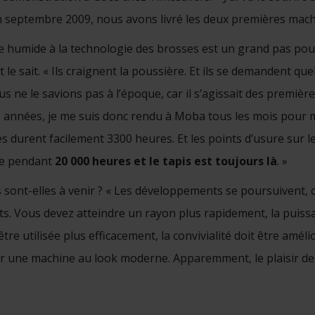
En septembre 2009, nous avons livré les deux premières mach
e humide à la technologie des brosses est un grand pas po
t le sait. « Ils craignent la poussière. Et ils se demandent que
s ne le savions pas à l’époque, car il s’agissait des premièr
 années, je me suis donc rendu à Moba tous les mois pour m
les durent facilement 3300 heures. Et les points d’usure sur l
sée pendant
20 000 heures et le tapis est toujours là
. »
 sont-elles à venir ? « Les développements se poursuivent, ca
ts. Vous devez atteindre un rayon plus rapidement, la puissa
 être utilisée plus efficacement, la convivialité doit être améli
oir une machine au look moderne. Apparemment, le plaisir d