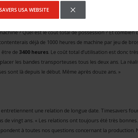
et encore plus sur des matériaux plus tendres comme l’alum
SAVERS USA WEBSITE
de vie des brosses était très importante. Mr Teunissen exp
achine ? Quel est le coût total de possession ? Et combien 
 contenterais déjà de 1000 heures de machine par jeu de bros
é être de
3400 heures
. Le coût total d’utilisation est donc trè
lacer les bandes transporteuses tous les deux ans. La réalit
es sont là depuis le début. Même après douze ans. »
ntretiennent une relation de longue date. Timesavers fourn
 de vingt ans. « Les relations ont toujours été très bonnes. 
répondent à toutes nos questions concernant la production.