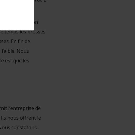
inium.
lique : « Combien
de temps les brosses
ses. En fin de
s faible. Nous
é est que les
it l’entreprise de
Ils nous offrent le
 Nous constatons