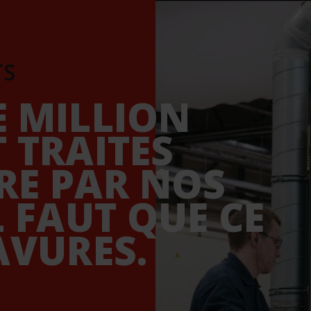
TS
E MILLION
 TRAITES
RE PAR NOS
L FAUT QUE CE
AVURES.