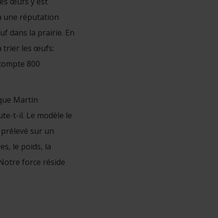
es œufs y est
 a une réputation
f dans la prairie. En
 trier les œufs:
 compte 800
ique Martin
te-t-il. Le modèle le
t prélevé sur un
s, le poids, la
Notre force réside