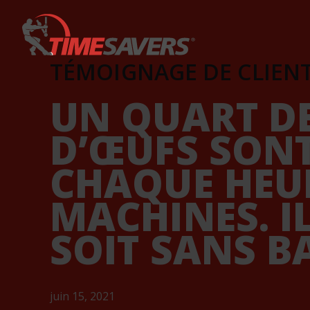
Keyword
TÉMOIGNAGE DE CLIEN
UN QUART D
D’ŒUFS SONT
CHAQUE HEU
MACHINES. I
SOIT SANS B
juin 15, 2021