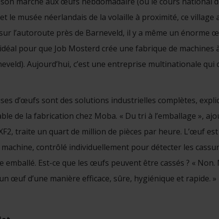
c son marché aux œufs hebdomadaire (où le cours national d
t le musée néerlandais de la volaille à proximité, ce village
, sur l’autoroute près de Barneveld, il y a même un énorme œu
n idéal pour que Job Mosterd crée une fabrique de machines à
eld). Aujourd’hui, c’est une entreprise multinationale qui
euses d’œufs sont des solutions industrielles complètes, expl
e de la fabrication chez Moba. « Du tri à l’emballage », ajou
XF2, traite un quart de million de pièces par heure. L’œuf es
 machine, contrôlé individuellement pour détecter les cassure
te emballé. Est-ce que les œufs peuvent être cassés ? « Non. 
’un œuf d’une manière efficace, sûre, hygiénique et rapide. »