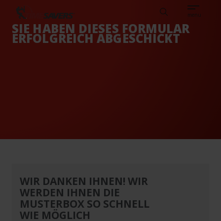
Sear
REFERENZEN
WISSENSDATENBANK
DEUTSCH
TIMESAVERS
Search
menu
SIE HABEN DIESES FORMULAR
ERFOLGREICH ABGESCHICKT
WIR DANKEN IHNEN! WIR
WERDEN IHNEN DIE
MUSTERBOX SO SCHNELL
WIE MÖGLICH