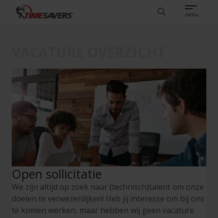
Sear
EN
KENNISBANK
VACATURES
NEDERLANDS
TIMESAVERS
Search
menu
VACATURE OVERZICHT
Open sollicitatie
We zijn altijd op zoek naar (technisch)talent om onze
doelen te verwezenlijken! Heb jij interesse om bij ons
te komen werken, maar hebben wij geen vacature