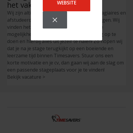
WEBSITE
het vak inhoudt?
Wij zijn altijd op zoek naar enthousiaste stagiaires en
afstudeerders binnen verschillende afdelingen. Wij
vinden het belangrijk om jou als student de
mogelijkheid te bieden om praktijkervaring op te
doen en hierbij alles uit jezelf te halen! Zo hopen wij
dat je na je stage terugkijkt op een boeiende en
leerzame tijd binnen Timesavers. Stuur ons een
korte motivatie en je cv, dan gaan wij aan de slag om
een passende stageplaats voor je te vinden!
Bekijk vacature >