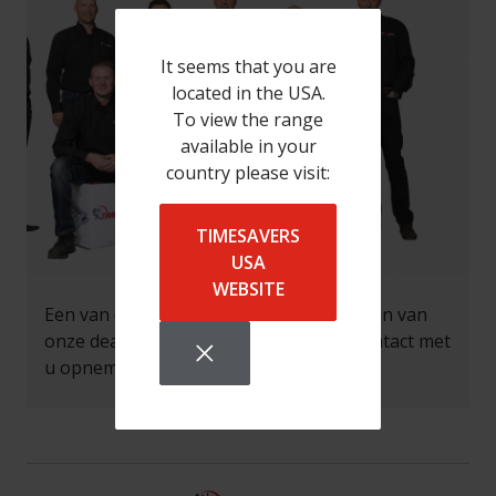
It seems that you are
located in the USA.
To view the range
available in your
country please visit:
TIMESAVERS
USA
WEBSITE
Een van onze Area Sales Managers of een van
onze dealers zal zo spoedig mogelijk contact met
u opnemen.