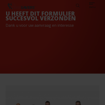
Sear
EN
KENNISBANK
VACATURES
NEDERLANDS
TIMESAVERS
Search
menu
U HEEFT DIT FORMULIER
SUCCESVOL VERZONDEN
Dank u voor uw aanvraag en interesse