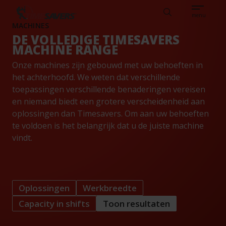
Sear
EN
KENNISBANK
VACATURES
NEDERLANDS
TIMESAVERS
Search
menu
MACHINES
DE VOLLEDIGE TIMESAVERS
MACHINE RANGE
Onze machines zijn gebouwd met uw behoeften in
het achterhoofd. We weten dat verschillende
toepassingen verschillende benaderingen vereisen
en niemand biedt een grotere verscheidenheid aan
oplossingen dan Timesavers. Om aan uw behoeften
te voldoen is het belangrijk dat u de juiste machine
vindt.
Oplossingen
Werkbreedte
Capacity in shifts
Toon resultaten