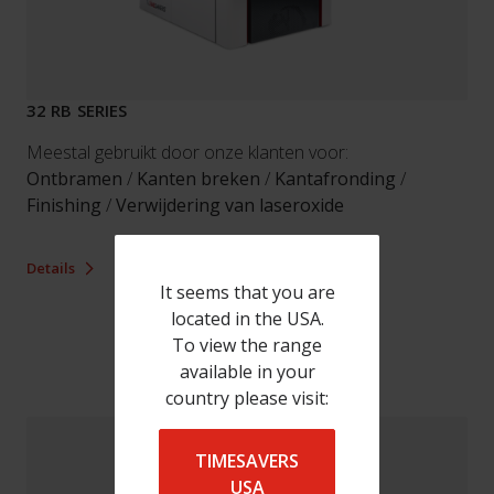
32 RB SERIES
Meestal gebruikt door onze klanten voor:
Ontbramen
/
Kanten breken
/
Kantafronding
/
Finishing
/
Verwijdering van laseroxide
Details
It seems that you are
located in the USA.
To view the range
available in your
country please visit:
TIMESAVERS
USA