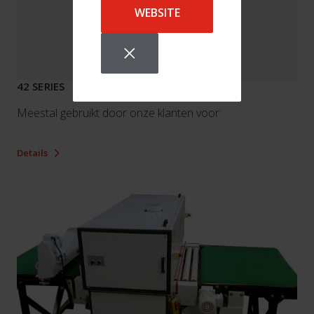
WEBSITE
42 SERIES
Meestal gebruikt door onze klanten voor:
Details