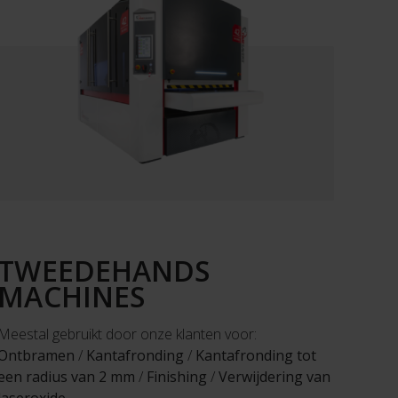
TWEEDEHANDS
MACHINES
Meestal gebruikt door onze klanten voor:
Ontbramen
/
Kantafronding
/
Kantafronding tot
een radius van 2 mm
/
Finishing
/
Verwijdering van
laseroxide