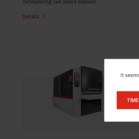
Verwijdering van zware slakken
Details
It seems
TIME