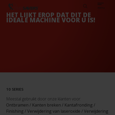
Sear
EN
KENNISBANK
VACATURES
NEDERLANDS
TIMESAVERS
Search
menu
HET LIJKT EROP DAT DIT DE
IDEALE MACHINE VOOR U IS!
10 SERIES
Meestal gebruikt door onze klanten voor:
Ontbramen / Kanten breken / Kantafronding /
Finishing / Verwijdering van laseroxide / Verwijdering