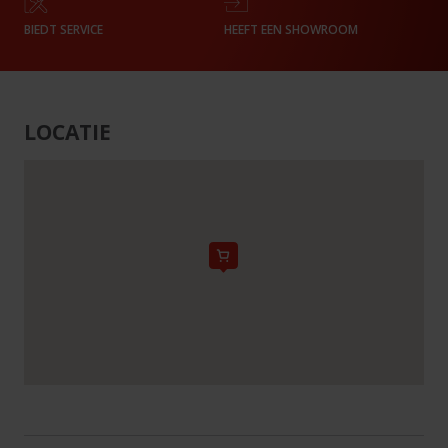
BIEDT SERVICE
HEEFT EEN SHOWROOM
LOCATIE
[{"name":"SIMCO
INDUSTRIAL
MACHINERY","location":
{"lat":25.3424509,"lng":55.4303985},"address_line_1":"Al
Wasit
Street-
Industrial
Area
2
Al
Wasit
Street-