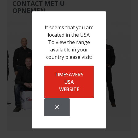
CONTACT MET U
OPNEMEN
It seems that you are
located in the USA.
To view the range
available in your
country please visit:
TIMESAVERS
USA
WEBSITE