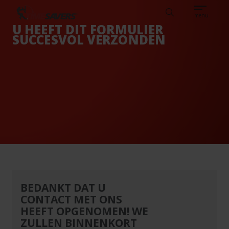
Sear
EN
KENNISBANK
VACATURES
NEDERLANDS
TIMESAVERS
Search
menu
U HEEFT DIT FORMULIER
SUCCESVOL VERZONDEN
BEDANKT DAT U
CONTACT MET ONS
HEEFT OPGENOMEN! WE
ZULLEN BINNENKORT